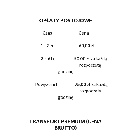
OPŁATY POSTOJOWE
Czas Cena
1 – 3
h
60,00
zł
3 – 6
h
50,00
zł za każdą
rozpoczętą
godzinę
Powyżej
6
h
75,00
zł za każdą
rozpoczętą
godzinę
TRANSPORT PREMIUM (CENA
BRUTTO)