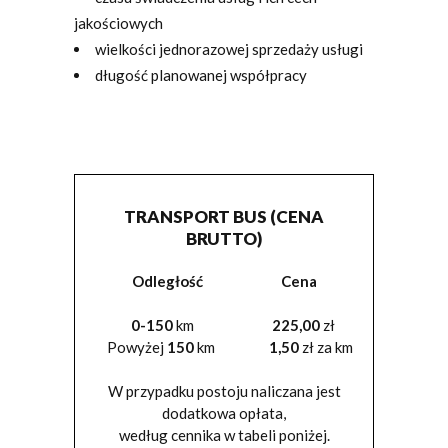
jakościowych
wielkości jednorazowej sprzedaży usługi
długość planowanej współpracy
TRANSPORT BUS (CENA
BRUTTO)
Odległość Cena
0-150
km
225,00
zł
Powyżej
150
km
1,50
zł za km
W przypadku postoju naliczana jest
dodatkowa opłata,
według cennika w tabeli poniżej.