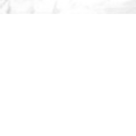
KIM JESTEŚMY?
Firma
QM
Transport
prowadzi
usługi w postaci
przewozu osób dla
firm i klientów